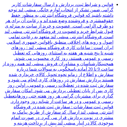
قوانین و شرایط ثبت، پردازش و ارسال سفارشات کاربر
گرامی ضمن تشکر از انتخاب لوازم خانگی میشی لند توجه
داشته باشید که قوانین فروشگاه اینترنتی به منظور حفظ
حقوقمشتری و فروشنده وضع شده اند و رعایت آن برای هر
دو طرف الزامی است. عضویت و خرید از سایت به منزله ی
قبول شرایط خرید وعضویت در فروشگاه اینترنتی میشی لند
است. فروشگاه اینترنتی میشی لند متعهد به رعایت تمامی
اصول و رویه های اخلاقی منطبق باقوانین جمهوری اسلامی
ایران است : ساعات کاری فروشگاه میشی لند : روزهای
شنبه تا پنج شنبه هر هفته به استثنای روزهایی که تعطیل
رسمی و عمومی هستند، روز کاری محسوب می شوند.
همچنینکارشناسان و مشاوران فروش میشی لند همه روزه از
ساعت 9 تا 20 آماده پاسخگویی به سوالات شما درباره
سفارش و اطلاع از زمانو نحوه تحویل کالای خریداری شده
هستند پردازش سفارش در روزهای کاری انجام می شود و
سفارش ثبت شده در تعطیلات رسمی وعمومی، اولین روز
کاری پس از پایان تعطیلی پردازش می شود. امکان سفارش
گذاری برای مشتریان گرامی هر روز هفته حتی روزهایتعطیل
رسمی و عمومی و در هر ساعت از شبانه روز وجود دارد.
قوانین ثبت سفارشات : سفارش ثبت شده در فروشگاه
اینترنتی میشی لند ارسال کد سفارش از طریق پیامک به
مشتری در نوبت پردازش قرار می گیرد. در صورت اتمام
موجودی کالا در انبار میشی لند پیش از پرداخت هزینه و