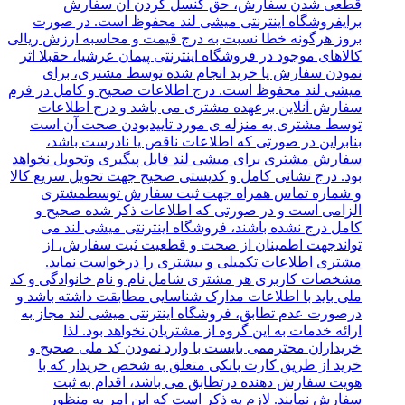
قطعی شدن سفارش، حق کنسل کردن آن سفارش
برایفروشگاه اینترنتی میشی لند محفوظ است. در صورت
بروز هرگونه خطا نسبت به درج قیمت و محاسبه ارزش ریالی
کالاهای موجود در فروشگاه اینترنتی پیمان عرشیا، حقبلا اثر
نمودن سفارش یا خرید انجام شده توسط مشتری، برای
میشی لند محفوظ است. درج اطلاعات صحیح و کامل در فرم
سفارش آنلاین برعهده مشتری می باشد و درج اطلاعات
توسط مشتری به منزله ی مورد تاییدبودن صحت آن است
بنابراین در صورتی که اطلاعات ناقص یا نادرست باشد،
سفارش مشتری برای میشی لند قابل پیگیری وتحویل نخواهد
بود. درج نشانی کامل و کدپستی صحیح جهت تحویل سریع کالا
و شماره تماس همراه جهت ثبت سفارش توسطمشتری
الزامی است و در صورتی که اطلاعات ذکر شده صحیح و
کامل درج نشده باشند، فروشگاه اینترنتی میشی لند می
تواندجهت اطمینان از صحت و قطعیت ثبت سفارش، از
مشتری اطلاعات تکمیلی و بیشتری را درخواست نماید.
مشخصات کاربری هر مشتری شامل نام و نام خانوادگی و کد
ملی باید با اطلاعات مدارک شناسایی مطابقت داشته باشد و
درصورت عدم تطابق، فروشگاه‌‌ اینترنتی میشی لند مجاز به
ارائه خدمات به این گروه از مشتریان نخواهد بود. لذا
خریداران محترممی بایست با وارد نمودن کد ملی صحیح و
خرید از طریق کارت بانکی متعلق به شخص خریدار که با
هویت سفارش دهنده درتطابق می باشد، اقدام به ثبت
سفارش نمایند. لازم به ذکر است که این امر به منظور