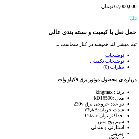
67,000,000
تومان
حمل نقل با کیفیت و بسته بندی عالی
تیم میشی لند همیشه در کنار شماست ...
توضیحات
توضیحات تکمیلی
نظرات (0)
درباره ی محصول موتور برق ۹کیلو وات
برند : kingmax
مدل :kD16500
دو عدد خروجی برق 230v
شدت جریان:۳۴٫۸A
حداکثر توان :9.5kva
سیم پیچ مس
استارتی و هندلی
بنزینی