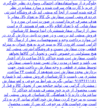
جلوگیری از سواستفاده‌های احتمالی ومواردی نظیر جلوگیری
از خرید با کارت‌ های سرقت شده و موارد مشابه در نظر
گرفته شده است. از آنجا که میشی لند یک فروشگاه اینترنتی
خرده‌ فروشی است، سفارش یک کالا به تعداد بالا، مغایر با
هدف مصرف خریداراست، در صورت ثبت این مورد و یا
سفارشاتی که با تعداد اقلام بالایی همراه هستند، لازم است
پیش از ارسال، سفارشمشتریان ابتدا توسط کارشناسان
فروش میشی لند بررسی و در صورت تایید، پردازش گردد. در
این موارد پرداخت وجه و تسویهحساب، پیش از ارسال کالا
الزامی است. افزودن کالا به سبد خرید به هیچ عنوان به منزله
قطعی بودن سفارش نیست و فروشگاه اینترنتی میشی لند
هیچ مسئولیتی درخصوص تأمین و تحویل این کالاها نخواهد
داشت. سفارش ثبت شده حداکثر تا 24 ساعت دارای اعتبار
می باشد و حتما درمدت زمان تعیین شده بایستی سفارش
توسط مشتری قطعی و وجه سفارش پرداخت شود. جهت
پردازش مجدد سفارش ثبت شدهبعد از گذشت ۲۴ ساعت،
مشتری می بایست با کارشناسان فروش میشی لند با شماره
۰۹۱۷۳۶۶۱۱۸۱تماس بگیرید. شرایط مرجوعی و لغو سفارش
: مشتریان گرامی می توانند چنانچه پس از تحویل کالا و قبل از
نصب محصول از خرید خود منصرف شده اند حداکثر 72
ساعتزمان دارند تا با هماهنگی کارشناسان فروش میشی لند
نسبت به مرجوع کردن سفارش خود اقدام نمایند. لازم به ذکر
است بهدرخواست های مرجوعی که پس از نصب محصول