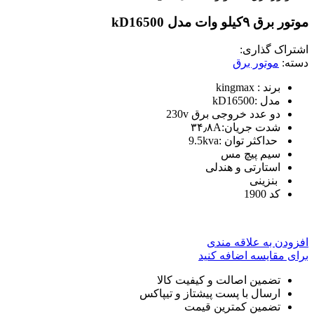
موتور برق ۹کیلو وات مدل kD16500
اشتراک گذاری:
دسته:
موتور برق
برند : kingmax
مدل :kD16500
دو عدد خروجی برق 230v
شدت جریان:۳۴٫۸A
حداکثر توان :9.5kva
سیم پیچ مس
استارتی و هندلی
بنزینی
کد 1900
افزودن به علاقه مندی
برای مقایسه اضافه کنید
تضمین اصالت و کیفیت کالا
ارسال با پست پیشتاز و تیپاکس
تضمین کمترین قیمت