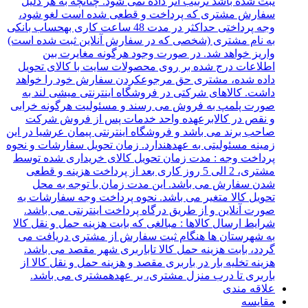
ثبت شده باشد ترتیب اثر داده نمی شود. چنانچه به هر دلیل
سفارش مشتری که پرداخت و قطعی شده است لغو شود،
وجه پرداختی حداکثر در مدت 48 ساعت کاری بهحساب بانکی
به نام مشتری (شخصی که در سفارش آنلاین ثبت شده است)
واریز خواهد شد. در صورت وجود هرگونه مغایرت بین
اطلاعات درج شده بر روی محصولات سایت با کالای تحویل
داده شده، مشتری حق مرجوعکردن سفارش خود را خواهد
داشت. کالاهای شرکتی در فروشگاه اینترنتی میشی لند به
صورت پلمپ به فروش می رسند و مسئولیت هرگونه خرابی
و نقص در کالابرعهده واحد خدمات پس از فروش شرکت
صاحب برند می باشد و فروشگاه اینترنتی پیمان عرشیا در این
زمینه مسئولیتی به عهدهندارد. زمان تحویل سفارشات و نحوه
پرداخت وجه : مدت زمان تحویل کالای خریداری شده توسط
مشتری، 2 الی 5 روز کاری بعد از پرداخت هزینه و قطعی
شدن سفارش می باشد. این مدت زمان با توجه به محل
تحویل کالا متغیر می باشد. نحوه پرداخت وجه سفارشات به
صورت آنلاین و از طریق درگاه پرداخت اینترنتی می باشد.
شرایط ارسال کالاها : مبالغی که بابت هزینه حمل و نقل کالا
به شهرستان ها هنگام ثبت سفارش از مشتری دریافت می
گردد، بابت هزینه حمل کالا تاباربری شهر مقصد می باشد.
هزینه تخلیه بار در باربری مقصد و هزینه حمل و نقل کالا از
باربری تا درب منزل مشتری، بر عهدهمشتری می باشد.
علاقه مندی
مقایسه