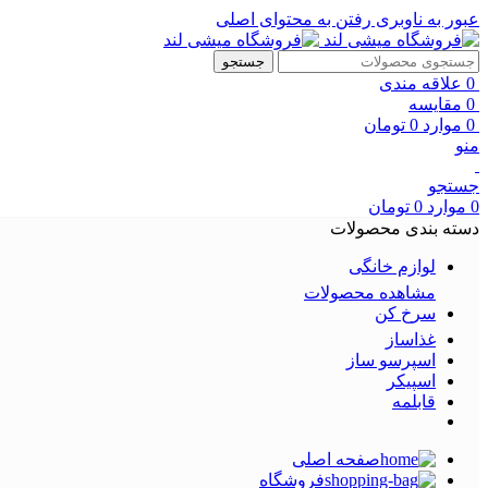
عبور به ناوبری
رفتن به محتوای اصلی
جستجو
0
علاقه مندی
0
مقایسه
0
موارد
0
تومان
منو
جستجو
0
موارد
0
تومان
دسته بندی محصولات
لوازم خانگی
مشاهده محصولات
سرخ کن
غذاساز
اسپرسو ساز
اسپیکر
قابلمه
صفحه اصلی
فروشگاه