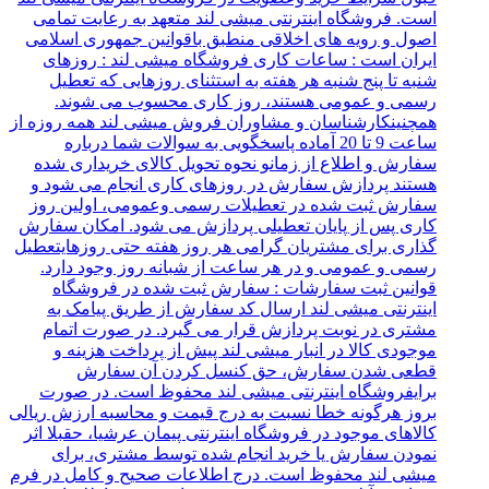
است. فروشگاه اینترنتی میشی لند متعهد به رعایت تمامی
اصول و رویه های اخلاقی منطبق باقوانین جمهوری اسلامی
ایران است : ساعات کاری فروشگاه میشی لند : روزهای
شنبه تا پنج شنبه هر هفته به استثنای روزهایی که تعطیل
رسمی و عمومی هستند، روز کاری محسوب می شوند.
همچنینکارشناسان و مشاوران فروش میشی لند همه روزه از
ساعت 9 تا 20 آماده پاسخگویی به سوالات شما درباره
سفارش و اطلاع از زمانو نحوه تحویل کالای خریداری شده
هستند پردازش سفارش در روزهای کاری انجام می شود و
سفارش ثبت شده در تعطیلات رسمی وعمومی، اولین روز
کاری پس از پایان تعطیلی پردازش می شود. امکان سفارش
گذاری برای مشتریان گرامی هر روز هفته حتی روزهایتعطیل
رسمی و عمومی و در هر ساعت از شبانه روز وجود دارد.
قوانین ثبت سفارشات : سفارش ثبت شده در فروشگاه
اینترنتی میشی لند ارسال کد سفارش از طریق پیامک به
مشتری در نوبت پردازش قرار می گیرد. در صورت اتمام
موجودی کالا در انبار میشی لند پیش از پرداخت هزینه و
قطعی شدن سفارش، حق کنسل کردن آن سفارش
برایفروشگاه اینترنتی میشی لند محفوظ است. در صورت
بروز هرگونه خطا نسبت به درج قیمت و محاسبه ارزش ریالی
کالاهای موجود در فروشگاه اینترنتی پیمان عرشیا، حقبلا اثر
نمودن سفارش یا خرید انجام شده توسط مشتری، برای
میشی لند محفوظ است. درج اطلاعات صحیح و کامل در فرم