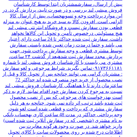
پیش از ارسال، سفارشمشتریان ابتدا توسط کارشناسان
فروش میشی لند بررسی و در صورت تایید، پردازش گردد. در
این موارد پرداخت وجه و تسویهحساب، پیش از ارسال کالا
الزامی است. افزودن کالا به سبد خرید به هیچ عنوان به منزله
قطعی بودن سفارش نیست و فروشگاه اینترنتی میشی لند
هیچ مسئولیتی درخصوص تأمین و تحویل این کالاها نخواهد
داشت. سفارش ثبت شده حداکثر تا 24 ساعت دارای اعتبار
می باشد و حتما درمدت زمان تعیین شده بایستی سفارش
توسط مشتری قطعی و وجه سفارش پرداخت شود. جهت
پردازش مجدد سفارش ثبت شدهبعد از گذشت ۲۴ ساعت،
مشتری می بایست با کارشناسان فروش میشی لند با شماره
۰۹۱۷۳۶۶۱۱۸۱تماس بگیرید. شرایط مرجوعی و لغو سفارش
: مشتریان گرامی می توانند چنانچه پس از تحویل کالا و قبل از
نصب محصول از خرید خود منصرف شده اند حداکثر 72
ساعتزمان دارند تا با هماهنگی کارشناسان فروش میشی لند
نسبت به مرجوع کردن سفارش خود اقدام نمایند. لازم به ذکر
است بهدرخواست های مرجوعی که پس از نصب محصول
ثبت شده باشد ترتیب اثر داده نمی شود. چنانچه به هر دلیل
سفارش مشتری که پرداخت و قطعی شده است لغو شود،
وجه پرداختی حداکثر در مدت 48 ساعت کاری بهحساب بانکی
به نام مشتری (شخصی که در سفارش آنلاین ثبت شده است)
واریز خواهد شد. در صورت وجود هرگونه مغایرت بین
اطلاعات درج شده بر روی محصولات سایت با کالای تحویل