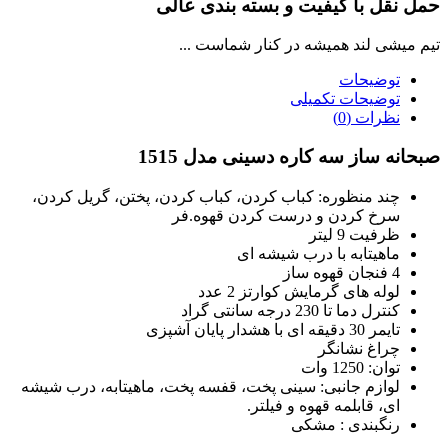
حمل نقل با کیفیت و بسته بندی عالی
تیم میشی لند همیشه در کنار شماست ...
توضیحات
توضیحات تکمیلی
نظرات (0)
صبحانه ساز سه کاره دسینی مدل 1515
چند منظوره: کباب کردن، کباب کردن، پختن، گریل کردن،
سرخ کردن و درست کردن قهوه.
فر
ظرفیت 9 لیتر
ماهیتابه با درب شیشه ای
4 فنجان قهوه ساز
لوله های گرمایش کوارتز 2 عدد
کنترل دما تا 230 درجه سانتی گراد
تایمر 30 دقیقه ای با هشدار پایان آشپزی
چراغ نشانگر
توان: 1250 وات
لوازم جانبی: سینی پخت، قفسه پخت، ماهیتابه، درب شیشه
ای، قابلمه قهوه و فیلتر.
رنگبندی : مشکی