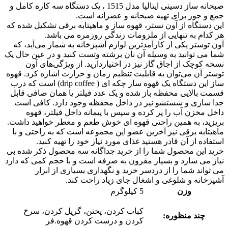
صبحانه ساز دسینی ایتالیا مدل 1515 ، یک دستگاه سه کاره کامل و
جمع و جور برای تهیه صبحانه و عصرانه است.
این دستگاه از آون تستر، قهوه ساز و ماهیتابه برقی تشکیل شده که
هر کدام به تنهایی از ملزومات زندگی روزمره می باشد.
آون توستر یکی از کارآمدترین لوازم آشپزخانه به شمار می‌آید، که
شما می توانید به وسیله آن نان برشته وتست کنید و در عین حال یک
نسخه کوچک از اجاق گاز نیز در اختیاردارید. از ویژگی‌های آون
توستر آن می‌توان به قابلیت تنظیم زمان و حرارت اشاره کرد. قهوه
ساز این دستگاه یک قهوه ساز چکه ای ( drip coffee) است که درب
قسمت بالایی محفظه باز شده و یک عدد فیلتر یا همان صافی قابل
جدا سازی و شستشو نیز در داخل محفظه وجود دارد. کافی است
داخل مخزن آب را پر کرده و سپس با پیمانه داخل فیلتر، قهوه
بریزید، به همین راحتی قهوه ای خوش طعم و معطر خواهید داشت.
ماهیتابه برقی نیز آخرین عضو این مجموعه است که به راحتی و با
استفاده از آن قادر هستید غذای مورد نیاز خود را تهیه کنید.
خرید این محصول شما را از خرید جداگانه سه محصول ذکر شده بی
نیاز می سازد و بسیار مقرون به صرفه است و با حجم کمی که دارد
می تواند شما را از دردسر خرید و نگهداری بسیاری از ابزار
آشپزخانه و شلوغی و اشغال جای زیاد راحت کند.
وزن
5 کیلوگرم
کباب کردن، پختن، گریل کردن، سرخ
چند منظوره:
کردن و درست کردن قهوه.فر