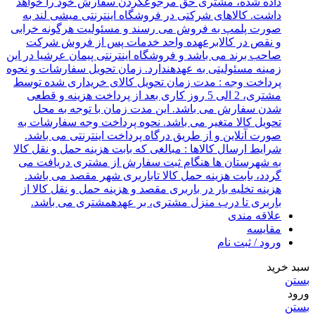
داده شده، مشتری حق مرجوعکردن سفارش خود را خواهد
داشت. کالاهای شرکتی در فروشگاه اینترنتی میشی لند به
صورت پلمپ به فروش می رسند و مسئولیت هرگونه خرابی
و نقص در کالابرعهده واحد خدمات پس از فروش شرکت
صاحب برند می باشد و فروشگاه اینترنتی پیمان عرشیا در این
زمینه مسئولیتی به عهدهندارد. زمان تحویل سفارشات و نحوه
پرداخت وجه : مدت زمان تحویل کالای خریداری شده توسط
مشتری، 2 الی 5 روز کاری بعد از پرداخت هزینه و قطعی
شدن سفارش می باشد. این مدت زمان با توجه به محل
تحویل کالا متغیر می باشد. نحوه پرداخت وجه سفارشات به
صورت آنلاین و از طریق درگاه پرداخت اینترنتی می باشد.
شرایط ارسال کالاها : مبالغی که بابت هزینه حمل و نقل کالا
به شهرستان ها هنگام ثبت سفارش از مشتری دریافت می
گردد، بابت هزینه حمل کالا تاباربری شهر مقصد می باشد.
هزینه تخلیه بار در باربری مقصد و هزینه حمل و نقل کالا از
باربری تا درب منزل مشتری، بر عهدهمشتری می باشد.
علاقه مندی
مقایسه
ورود / ثبت نام
سبد خرید
بستن
ورود
بستن