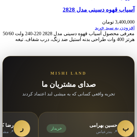
آسیاب قهوه دسینی مدل 2828
3,400,000
تومان
افزودن به سبد خرید
معرفی محصول آسیاب قهوه دسینی مدل 2828 220-240 ولت 50/60
هرتز 400 وات طراحی بدنه استیل ضد زنگ، درب شفاف. تیغه
MISHI LAND
صدای مشتریان ما
تجربه واقعی کسانی که به میشی لند اعتماد کردند
حسین بهرامی
رضا کریمی
ر
خریدار
📍 بندرعباس
📍 مشهد