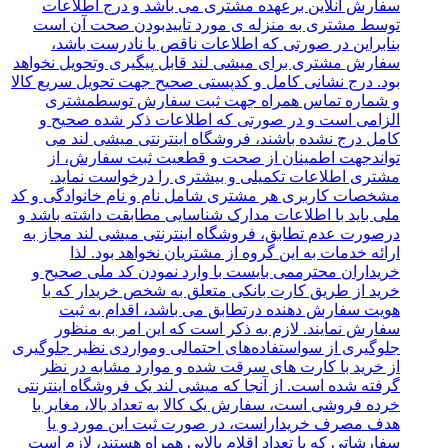
سفارش آنلاین برعهده مشتری می باشد و درج اطلاعات
توسط مشتری به منزله ی مورد تاییدبودن صحت آن است
بنابراین در صورتی که اطلاعات ناقص یا نادرست باشد،
سفارش مشتری برای میشی لند قابل پیگیری وتحویل نخواهد
بود. درج نشانی کامل و کدپستی صحیح جهت تحویل سریع کالا
و شماره تماس همراه جهت ثبت سفارش توسطمشتری
الزامی است و در صورتی که اطلاعات ذکر شده صحیح و
کامل درج نشده باشند، فروشگاه اینترنتی میشی لند می
تواندجهت اطمینان از صحت و قطعیت ثبت سفارش، از
مشتری اطلاعات تکمیلی و بیشتری را درخواست نماید.
مشخصات کاربری هر مشتری شامل نام و نام خانوادگی و کد
ملی باید با اطلاعات مدارک شناسایی مطابقت داشته باشد و
درصورت عدم تطابق، فروشگاه‌‌ اینترنتی میشی لند مجاز به
ارائه خدمات به این گروه از مشتریان نخواهد بود. لذا
خریداران محترممی بایست با وارد نمودن کد ملی صحیح و
خرید از طریق کارت بانکی متعلق به شخص خریدار که با
هویت سفارش دهنده درتطابق می باشد، اقدام به ثبت
سفارش نمایند. لازم به ذکر است که این امر به منظور
جلوگیری از سواستفاده‌های احتمالی ومواردی نظیر جلوگیری
از خرید با کارت‌ های سرقت شده و موارد مشابه در نظر
گرفته شده است. از آنجا که میشی لند یک فروشگاه اینترنتی
خرده‌ فروشی است، سفارش یک کالا به تعداد بالا، مغایر با
هدف مصرف خریداراست، در صورت ثبت این مورد و یا
سفارشاتی که با تعداد اقلام بالایی همراه هستند، لازم است