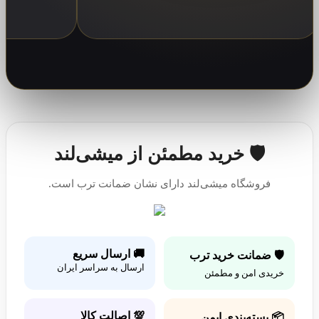
🛡️ خرید مطمئن از میشی‌لند
فروشگاه میشی‌لند دارای نشان ضمانت ترب است.
🚚 ارسال سریع
🛡️ ضمانت خرید ترب
ارسال به سراسر ایران
خریدی امن و مطمئن
💯 اصالت کالا
📦 بسته‌بندی ایمن