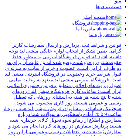
منو
دسته بندی ها
صفحه اصلی
فروشگاه
تماس با ما
درباره ما
قوانین و شرایط ثبت، پردازش و ارسال سفارشات کاربر
گرامی ضمن تشکر از انتخاب لوازم خانگی میشی لند توجه
داشته باشید که قوانین فروشگاه اینترنتی به منظور حفظ
حقوقمشتری و فروشنده وضع شده اند و رعایت آن برای هر
دو طرف الزامی است. عضویت و خرید از سایت به منزله ی
قبول شرایط خرید وعضویت در فروشگاه اینترنتی میشی لند
است. فروشگاه اینترنتی میشی لند متعهد به رعایت تمامی
اصول و رویه های اخلاقی منطبق باقوانین جمهوری اسلامی
ایران است : ساعات کاری فروشگاه میشی لند : روزهای
شنبه تا پنج شنبه هر هفته به استثنای روزهایی که تعطیل
رسمی و عمومی هستند، روز کاری محسوب می شوند.
همچنینکارشناسان و مشاوران فروش میشی لند همه روزه از
ساعت 9 تا 20 آماده پاسخگویی به سوالات شما درباره
سفارش و اطلاع از زمانو نحوه تحویل کالای خریداری شده
هستند پردازش سفارش در روزهای کاری انجام می شود و
سفارش ثبت شده در تعطیلات رسمی وعمومی، اولین روز