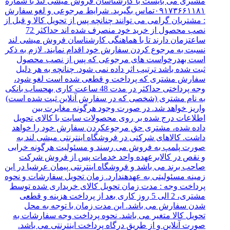
مشتری می بایست با کارشناسان فروش میشی لند با شماره
۰۹۱۷۳۶۶۱۱۸۱تماس بگیرید. شرایط مرجوعی و لغو سفارش
: مشتریان گرامی می توانند چنانچه پس از تحویل کالا و قبل از
نصب محصول از خرید خود منصرف شده اند حداکثر 72
ساعتزمان دارند تا با هماهنگی کارشناسان فروش میشی لند
نسبت به مرجوع کردن سفارش خود اقدام نمایند. لازم به ذکر
است بهدرخواست های مرجوعی که پس از نصب محصول
ثبت شده باشد ترتیب اثر داده نمی شود. چنانچه به هر دلیل
سفارش مشتری که پرداخت و قطعی شده است لغو شود،
وجه پرداختی حداکثر در مدت 48 ساعت کاری بهحساب بانکی
به نام مشتری (شخصی که در سفارش آنلاین ثبت شده است)
واریز خواهد شد. در صورت وجود هرگونه مغایرت بین
اطلاعات درج شده بر روی محصولات سایت با کالای تحویل
داده شده، مشتری حق مرجوعکردن سفارش خود را خواهد
داشت. کالاهای شرکتی در فروشگاه اینترنتی میشی لند به
صورت پلمپ به فروش می رسند و مسئولیت هرگونه خرابی
و نقص در کالابرعهده واحد خدمات پس از فروش شرکت
صاحب برند می باشد و فروشگاه اینترنتی پیمان عرشیا در این
زمینه مسئولیتی به عهدهندارد. زمان تحویل سفارشات و نحوه
پرداخت وجه : مدت زمان تحویل کالای خریداری شده توسط
مشتری، 2 الی 5 روز کاری بعد از پرداخت هزینه و قطعی
شدن سفارش می باشد. این مدت زمان با توجه به محل
تحویل کالا متغیر می باشد. نحوه پرداخت وجه سفارشات به
صورت آنلاین و از طریق درگاه پرداخت اینترنتی می باشد.