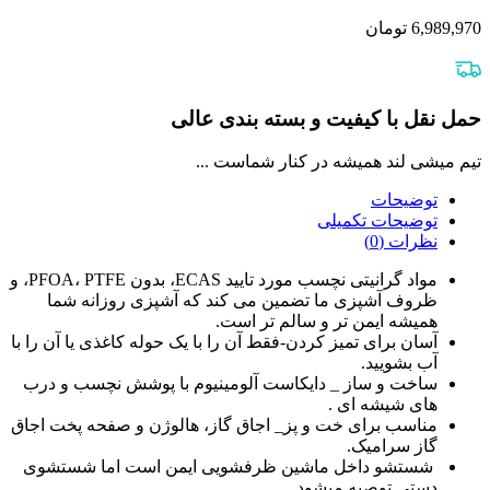
6,989,970
تومان
حمل نقل با کیفیت و بسته بندی عالی
تیم میشی لند همیشه در کنار شماست ...
توضیحات
توضیحات تکمیلی
نظرات (0)
مواد گرانیتی نچسب مورد تایید ECAS، بدون PFOA، PTFE، و
ظروف آشپزی ما تضمین می کند که آشپزی روزانه شما
همیشه ایمن تر و سالم تر است.
آسان برای تمیز کردن-فقط آن را با یک حوله کاغذی یا آن را با
آب بشویید.
ساخت و ساز _ دایکاست آلومینیوم با پوشش نچسب و درب
های شیشه ای .
مناسب برای خت و پز_ اجاق گاز، هالوژن و صفحه پخت اجاق
گاز سرامیک.
شستشو داخل ماشین ظرفشویی ایمن است اما شستشوی
دستی توصیه میشود.