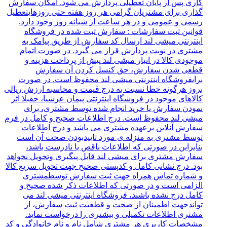
کاری پس از پایان تعطیلی پردازش می شود. امکان سفارش
گذاری برای مشتریان گرامی هر روز هفته حتی روزهایتعطیل
رسمی و عمومی و در هر ساعت از شبانه روز وجود دارد.
قوانین ثبت سفارشات : سفارش ثبت شده در فروشگاه
اینترنتی میشی لند ارسال کد سفارش از طریق پیامک به
مشتری در نوبت پردازش قرار می گیرد. در صورت اتمام
موجودی کالا در انبار میشی لند پیش از پرداخت هزینه و
قطعی شدن سفارش، حق کنسل کردن آن سفارش
برایفروشگاه اینترنتی میشی لند محفوظ است. در صورت
بروز هرگونه خطا نسبت به درج قیمت و محاسبه ارزش ریالی
کالاهای موجود در فروشگاه اینترنتی پیمان عرشیا، حقبلا اثر
نمودن سفارش یا خرید انجام شده توسط مشتری، برای
میشی لند محفوظ است. درج اطلاعات صحیح و کامل در فرم
سفارش آنلاین برعهده مشتری می باشد و درج اطلاعات
توسط مشتری به منزله ی مورد تاییدبودن صحت آن است
بنابراین در صورتی که اطلاعات ناقص یا نادرست باشد،
سفارش مشتری برای میشی لند قابل پیگیری وتحویل نخواهد
بود. درج نشانی کامل و کدپستی صحیح جهت تحویل سریع کالا
و شماره تماس همراه جهت ثبت سفارش توسطمشتری
الزامی است و در صورتی که اطلاعات ذکر شده صحیح و
کامل درج نشده باشند، فروشگاه اینترنتی میشی لند می
تواندجهت اطمینان از صحت و قطعیت ثبت سفارش، از
مشتری اطلاعات تکمیلی و بیشتری را درخواست نماید.
مشخصات کاربری هر مشتری شامل نام و نام خانوادگی و کد