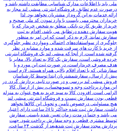
ملی باید با اطلاعات مدارک شناسایی مطابقت داشته باشد و
درصورت عدم تطابق، فروشگاه‌‌ اینترنتی میشی لند مجاز به
ارائه خدمات به این گروه از مشتریان نخواهد بود. لذا
خریداران محترممی بایست با وارد نمودن کد ملی صحیح و
خرید از طریق کارت بانکی متعلق به شخص خریدار که با
هویت سفارش دهنده درتطابق می باشد، اقدام به ثبت
سفارش نمایند. لازم به ذکر است که این امر به منظور
جلوگیری از سواستفاده‌های احتمالی ومواردی نظیر جلوگیری
از خرید با کارت‌ های سرقت شده و موارد مشابه در نظر
گرفته شده است. از آنجا که میشی لند یک فروشگاه اینترنتی
خرده‌ فروشی است، سفارش یک کالا به تعداد بالا، مغایر با
هدف مصرف خریداراست، در صورت ثبت این مورد و یا
سفارشاتی که با تعداد اقلام بالایی همراه هستند، لازم است
پیش از ارسال، سفارشمشتریان ابتدا توسط کارشناسان
فروش میشی لند بررسی و در صورت تایید، پردازش گردد. در
این موارد پرداخت وجه و تسویهحساب، پیش از ارسال کالا
الزامی است. افزودن کالا به سبد خرید به هیچ عنوان به منزله
قطعی بودن سفارش نیست و فروشگاه اینترنتی میشی لند
هیچ مسئولیتی درخصوص تأمین و تحویل این کالاها نخواهد
داشت. سفارش ثبت شده حداکثر تا 24 ساعت دارای اعتبار
می باشد و حتما درمدت زمان تعیین شده بایستی سفارش
توسط مشتری قطعی و وجه سفارش پرداخت شود. جهت
پردازش مجدد سفارش ثبت شدهبعد از گذشت ۲۴ ساعت،