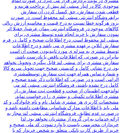
مشتری در نوبت پردازش قرار می گیرد. در صورت اتمام
موجودی کالا در انبار میشی لند پیش از پرداخت هزینه و
قطعی شدن سفارش، حق کنسل کردن آن سفارش
برایفروشگاه اینترنتی میشی لند محفوظ است. در صورت
بروز هرگونه خطا نسبت به درج قیمت و محاسبه ارزش ریالی
کالاهای موجود در فروشگاه اینترنتی پیمان عرشیا، حقبلا اثر
نمودن سفارش یا خرید انجام شده توسط مشتری، برای
میشی لند محفوظ است. درج اطلاعات صحیح و کامل در فرم
سفارش آنلاین برعهده مشتری می باشد و درج اطلاعات
توسط مشتری به منزله ی مورد تاییدبودن صحت آن است
بنابراین در صورتی که اطلاعات ناقص یا نادرست باشد،
سفارش مشتری برای میشی لند قابل پیگیری وتحویل نخواهد
بود. درج نشانی کامل و کدپستی صحیح جهت تحویل سریع کالا
و شماره تماس همراه جهت ثبت سفارش توسطمشتری
الزامی است و در صورتی که اطلاعات ذکر شده صحیح و
کامل درج نشده باشند، فروشگاه اینترنتی میشی لند می
تواندجهت اطمینان از صحت و قطعیت ثبت سفارش، از
مشتری اطلاعات تکمیلی و بیشتری را درخواست نماید.
مشخصات کاربری هر مشتری شامل نام و نام خانوادگی و کد
ملی باید با اطلاعات مدارک شناسایی مطابقت داشته باشد و
درصورت عدم تطابق، فروشگاه‌‌ اینترنتی میشی لند مجاز به
ارائه خدمات به این گروه از مشتریان نخواهد بود. لذا
خریداران محترممی بایست با وارد نمودن کد ملی صحیح و
خرید از طریق کارت بانکی متعلق به شخص خریدار که با