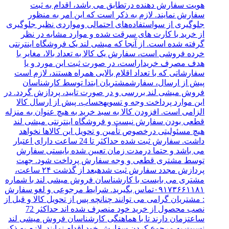
هویت سفارش دهنده درتطابق می باشد، اقدام به ثبت
سفارش نمایند. لازم به ذکر است که این امر به منظور
جلوگیری از سواستفاده‌های احتمالی ومواردی نظیر جلوگیری
از خرید با کارت‌ های سرقت شده و موارد مشابه در نظر
گرفته شده است. از آنجا که میشی لند یک فروشگاه اینترنتی
خرده‌ فروشی است، سفارش یک کالا به تعداد بالا، مغایر با
هدف مصرف خریداراست، در صورت ثبت این مورد و یا
سفارشاتی که با تعداد اقلام بالایی همراه هستند، لازم است
پیش از ارسال، سفارشمشتریان ابتدا توسط کارشناسان
فروش میشی لند بررسی و در صورت تایید، پردازش گردد. در
این موارد پرداخت وجه و تسویهحساب، پیش از ارسال کالا
الزامی است. افزودن کالا به سبد خرید به هیچ عنوان به منزله
قطعی بودن سفارش نیست و فروشگاه اینترنتی میشی لند
هیچ مسئولیتی درخصوص تأمین و تحویل این کالاها نخواهد
داشت. سفارش ثبت شده حداکثر تا 24 ساعت دارای اعتبار
می باشد و حتما درمدت زمان تعیین شده بایستی سفارش
توسط مشتری قطعی و وجه سفارش پرداخت شود. جهت
پردازش مجدد سفارش ثبت شدهبعد از گذشت ۲۴ ساعت،
مشتری می بایست با کارشناسان فروش میشی لند با شماره
۰۹۱۷۳۶۶۱۱۸۱تماس بگیرید. شرایط مرجوعی و لغو سفارش
: مشتریان گرامی می توانند چنانچه پس از تحویل کالا و قبل از
نصب محصول از خرید خود منصرف شده اند حداکثر 72
ساعتزمان دارند تا با هماهنگی کارشناسان فروش میشی لند
نسبت به مرجوع کردن سفارش خود اقدام نمایند. لازم به ذکر