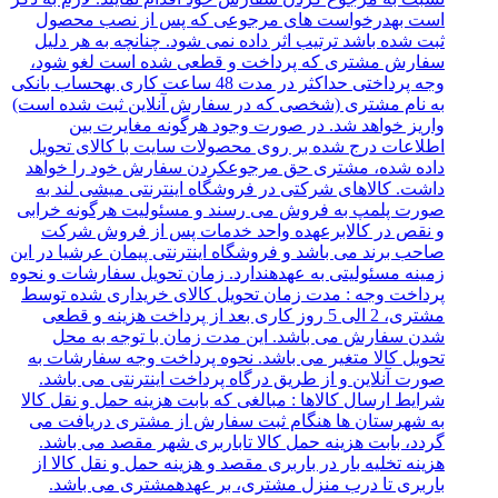
است بهدرخواست های مرجوعی که پس از نصب محصول
ثبت شده باشد ترتیب اثر داده نمی شود. چنانچه به هر دلیل
سفارش مشتری که پرداخت و قطعی شده است لغو شود،
وجه پرداختی حداکثر در مدت 48 ساعت کاری بهحساب بانکی
به نام مشتری (شخصی که در سفارش آنلاین ثبت شده است)
واریز خواهد شد. در صورت وجود هرگونه مغایرت بین
اطلاعات درج شده بر روی محصولات سایت با کالای تحویل
داده شده، مشتری حق مرجوعکردن سفارش خود را خواهد
داشت. کالاهای شرکتی در فروشگاه اینترنتی میشی لند به
صورت پلمپ به فروش می رسند و مسئولیت هرگونه خرابی
و نقص در کالابرعهده واحد خدمات پس از فروش شرکت
صاحب برند می باشد و فروشگاه اینترنتی پیمان عرشیا در این
زمینه مسئولیتی به عهدهندارد. زمان تحویل سفارشات و نحوه
پرداخت وجه : مدت زمان تحویل کالای خریداری شده توسط
مشتری، 2 الی 5 روز کاری بعد از پرداخت هزینه و قطعی
شدن سفارش می باشد. این مدت زمان با توجه به محل
تحویل کالا متغیر می باشد. نحوه پرداخت وجه سفارشات به
صورت آنلاین و از طریق درگاه پرداخت اینترنتی می باشد.
شرایط ارسال کالاها : مبالغی که بابت هزینه حمل و نقل کالا
به شهرستان ها هنگام ثبت سفارش از مشتری دریافت می
گردد، بابت هزینه حمل کالا تاباربری شهر مقصد می باشد.
هزینه تخلیه بار در باربری مقصد و هزینه حمل و نقل کالا از
باربری تا درب منزل مشتری، بر عهدهمشتری می باشد.