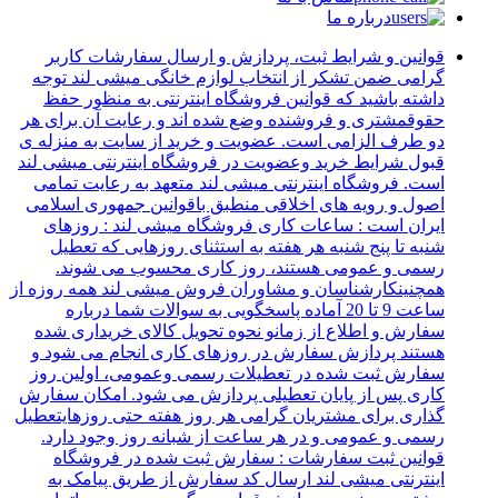
درباره ما
قوانین و شرایط ثبت، پردازش و ارسال سفارشات کاربر
گرامی ضمن تشکر از انتخاب لوازم خانگی میشی لند توجه
داشته باشید که قوانین فروشگاه اینترنتی به منظور حفظ
حقوقمشتری و فروشنده وضع شده اند و رعایت آن برای هر
دو طرف الزامی است. عضویت و خرید از سایت به منزله ی
قبول شرایط خرید وعضویت در فروشگاه اینترنتی میشی لند
است. فروشگاه اینترنتی میشی لند متعهد به رعایت تمامی
اصول و رویه های اخلاقی منطبق باقوانین جمهوری اسلامی
ایران است : ساعات کاری فروشگاه میشی لند : روزهای
شنبه تا پنج شنبه هر هفته به استثنای روزهایی که تعطیل
رسمی و عمومی هستند، روز کاری محسوب می شوند.
همچنینکارشناسان و مشاوران فروش میشی لند همه روزه از
ساعت 9 تا 20 آماده پاسخگویی به سوالات شما درباره
سفارش و اطلاع از زمانو نحوه تحویل کالای خریداری شده
هستند پردازش سفارش در روزهای کاری انجام می شود و
سفارش ثبت شده در تعطیلات رسمی وعمومی، اولین روز
کاری پس از پایان تعطیلی پردازش می شود. امکان سفارش
گذاری برای مشتریان گرامی هر روز هفته حتی روزهایتعطیل
رسمی و عمومی و در هر ساعت از شبانه روز وجود دارد.
قوانین ثبت سفارشات : سفارش ثبت شده در فروشگاه
اینترنتی میشی لند ارسال کد سفارش از طریق پیامک به