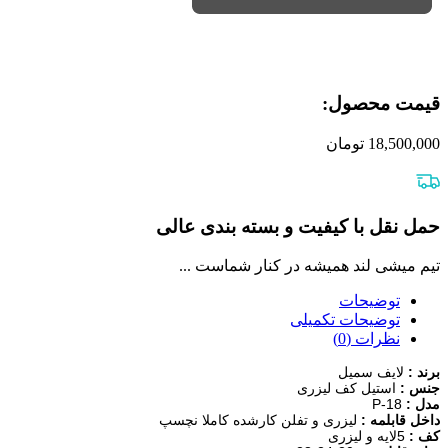
قیمت محصول:​
18,500,000
تومان
حمل نقل با کیفیت و بسته بندی عالی
تیم میشی لند همیشه در کنار شماست ...
توضیحات
توضیحات تکمیلی
نظرات (0)
برند :
لایف
سمیل
جنس :
استیل
کف
لیزری
مدل :
P-18
داخل قابلمه :
لیزری
و
تفلن
کارشده
کاملا
نچسپ
کف :
5
لایه
و
لیزری