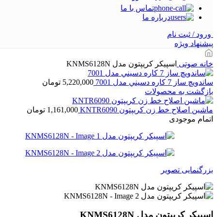
تماس با ما
درباره ما
ورود / ثبت نام
پیشنهاد ویژه
خانه
صوتی
اسپیکر کریپتون مدل KNMS6128N
ساندویچ ساز 7 کاره دسيني مدل 7001
5,220,000
تومان
بازگشت به محصولات
ماشین اصلاح خط زن کریپتون KNTR6090
1,161,000
تومان
اتمام موجودی
بزرگنمایی تصویر
اسپیکر کریپتون مدل KNMS6128N