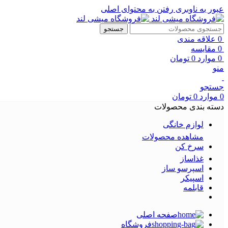
عبور به ناوبری
رفتن به محتوای اصلی
جستجو
0
علاقه مندی
0
مقایسه
0
موارد
0
تومان
منو
جستجو
0
موارد
0
تومان
دسته بندی محصولات
لوازم خانگی
مشاهده محصولات
سرخ کن
غذاساز
اسپرسو ساز
اسپیکر
قابلمه
صفحه اصلی
فروشگاه