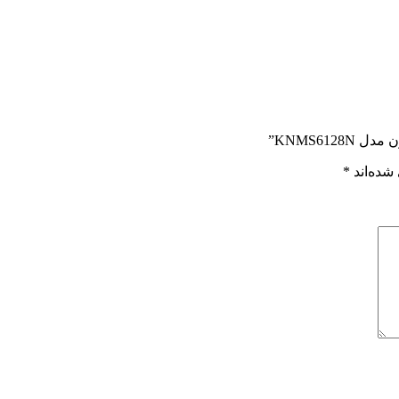
KNMS612”
شده‌اند
*