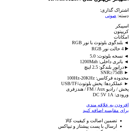
اشتراک گذاری:
دسته:
صوتی
اسپیکر
کریپتون
امکانات
◄ بلندگوی بلوتوث با نور RGB
▶️ 4 حالت نور RGB
◄ نسخه بلوتوث: 5.0
◄ باتری داخلی: 1200Mah
►درایور بلندگو: 2.5 اینچ
► SNR≥75dB
محدوده فرکانس: 100Hz-20KHz
► عملکردها: پخش بلوتوث/USB/TF
پخش / رادیو FM / Aux / هندزفری
ورودی: DC 5V 1A
افزودن به علاقه مندی
برای مقایسه اضافه کنید
تضمین اصالت و کیفیت کالا
ارسال با پست پیشتاز و تیپاکس