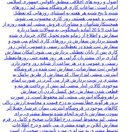
اصول و رویه های اخلاقی منطبق باقوانین جمهوری اسلامی
ایران است : ساعات کاری فروشگاه میشی لند : روزهای
شنبه تا پنج شنبه هر هفته به استثنای روزهایی که تعطیل
رسمی و عمومی هستند، روز کاری محسوب می شوند.
همچنینکارشناسان و مشاوران فروش میشی لند همه روزه از
ساعت 9 تا 20 آماده پاسخگویی به سوالات شما درباره
سفارش و اطلاع از زمانو نحوه تحویل کالای خریداری شده
هستند پردازش سفارش در روزهای کاری انجام می شود و
سفارش ثبت شده در تعطیلات رسمی وعمومی، اولین روز
کاری پس از پایان تعطیلی پردازش می شود. امکان سفارش
گذاری برای مشتریان گرامی هر روز هفته حتی روزهایتعطیل
رسمی و عمومی و در هر ساعت از شبانه روز وجود دارد.
قوانین ثبت سفارشات : سفارش ثبت شده در فروشگاه
اینترنتی میشی لند ارسال کد سفارش از طریق پیامک به
مشتری در نوبت پردازش قرار می گیرد. در صورت اتمام
موجودی کالا در انبار میشی لند پیش از پرداخت هزینه و
قطعی شدن سفارش، حق کنسل کردن آن سفارش
برایفروشگاه اینترنتی میشی لند محفوظ است. در صورت
بروز هرگونه خطا نسبت به درج قیمت و محاسبه ارزش ریالی
کالاهای موجود در فروشگاه اینترنتی پیمان عرشیا، حقبلا اثر
نمودن سفارش یا خرید انجام شده توسط مشتری، برای
میشی لند محفوظ است. درج اطلاعات صحیح و کامل در فرم
سفارش آنلاین برعهده مشتری می باشد و درج اطلاعات
توسط مشتری به منزله ی مورد تاییدبودن صحت آن است