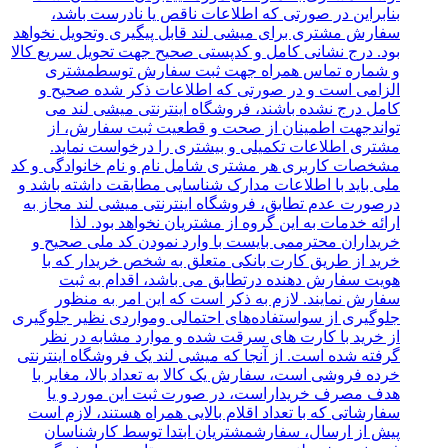
بنابراین در صورتی که اطلاعات ناقص یا نادرست باشد،
سفارش مشتری برای میشی لند قابل پیگیری وتحویل نخواهد
بود. درج نشانی کامل و کدپستی صحیح جهت تحویل سریع کالا
و شماره تماس همراه جهت ثبت سفارش توسطمشتری
الزامی است و در صورتی که اطلاعات ذکر شده صحیح و
کامل درج نشده باشند، فروشگاه اینترنتی میشی لند می
تواندجهت اطمینان از صحت و قطعیت ثبت سفارش، از
مشتری اطلاعات تکمیلی و بیشتری را درخواست نماید.
مشخصات کاربری هر مشتری شامل نام و نام خانوادگی و کد
ملی باید با اطلاعات مدارک شناسایی مطابقت داشته باشد و
درصورت عدم تطابق، فروشگاه‌‌ اینترنتی میشی لند مجاز به
ارائه خدمات به این گروه از مشتریان نخواهد بود. لذا
خریداران محترممی بایست با وارد نمودن کد ملی صحیح و
خرید از طریق کارت بانکی متعلق به شخص خریدار که با
هویت سفارش دهنده درتطابق می باشد، اقدام به ثبت
سفارش نمایند. لازم به ذکر است که این امر به منظور
جلوگیری از سواستفاده‌های احتمالی ومواردی نظیر جلوگیری
از خرید با کارت‌ های سرقت شده و موارد مشابه در نظر
گرفته شده است. از آنجا که میشی لند یک فروشگاه اینترنتی
خرده‌ فروشی است، سفارش یک کالا به تعداد بالا، مغایر با
هدف مصرف خریداراست، در صورت ثبت این مورد و یا
سفارشاتی که با تعداد اقلام بالایی همراه هستند، لازم است
پیش از ارسال، سفارشمشتریان ابتدا توسط کارشناسان