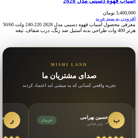
آسیاب قهوه دسینی مدل 2828
3,400,000
تومان
افزودن به سبد خرید
معرفی محصول آسیاب قهوه دسینی مدل 2828 220-240 ولت 50/60
هرتز 400 وات طراحی بدنه استیل ضد زنگ، درب شفاف. تیغه
MISHI LAND
صدای مشتریان ما
تجربه واقعی کسانی که به میشی لند اعتماد کردند
حسین بهرامی
رضا کر
ب
ر
خریدار
📍 بندرعباس
📍 مشهد
★★★★★
★★★★★