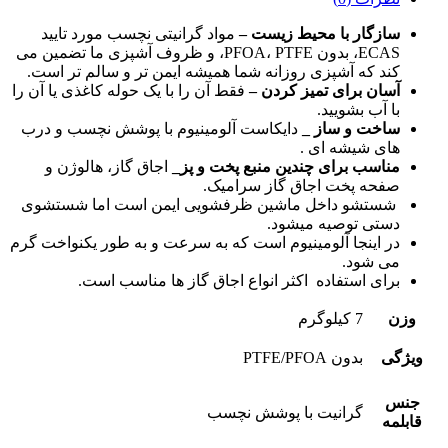
سازگار با محیط زیست –
مواد گرانیتی نچسب مورد تایید
ECAS، بدون PFOA، PTFE، و ظروف آشپزی ما تضمین می
کند که آشپزی روزانه شما همیشه ایمن تر و سالم تر است.
آسان برای تمیز کردن –
فقط آن را با یک حوله کاغذی یا آن را
با آب بشویید.
ساخت و ساز _
دایکاست آلومینیوم با پوشش نچسب و درب
های شیشه ای .
مناسب برای چندین منبع پخت و پز_
اجاق گاز، هالوژن و
صفحه پخت اجاق گاز سرامیک.
شستشو داخل ماشین ظرفشویی ایمن است اما شستشوی
دستی توصیه میشود.
در اینجا آلومینیوم است که به سرعت و به طور یکنواخت گرم
می شود.
برای استفاده اکثر انواع اجاق گاز ها مناسب است.
وزن
7 کیلوگرم
ویژگی
بدون PTFE/PFOA
جنس
گرانیت با پوشش نچسب
قابلمه