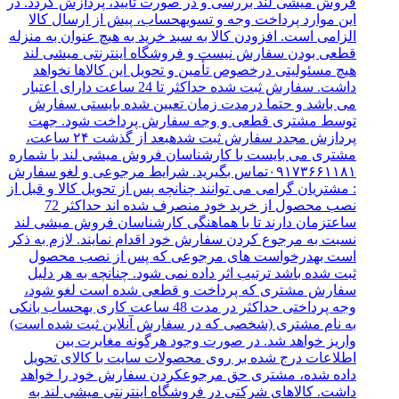
فروش میشی لند بررسی و در صورت تایید، پردازش گردد. در
این موارد پرداخت وجه و تسویهحساب، پیش از ارسال کالا
الزامی است. افزودن کالا به سبد خرید به هیچ عنوان به منزله
قطعی بودن سفارش نیست و فروشگاه اینترنتی میشی لند
هیچ مسئولیتی درخصوص تأمین و تحویل این کالاها نخواهد
داشت. سفارش ثبت شده حداکثر تا 24 ساعت دارای اعتبار
می باشد و حتما درمدت زمان تعیین شده بایستی سفارش
توسط مشتری قطعی و وجه سفارش پرداخت شود. جهت
پردازش مجدد سفارش ثبت شدهبعد از گذشت ۲۴ ساعت،
مشتری می بایست با کارشناسان فروش میشی لند با شماره
۰۹۱۷۳۶۶۱۱۸۱تماس بگیرید. شرایط مرجوعی و لغو سفارش
: مشتریان گرامی می توانند چنانچه پس از تحویل کالا و قبل از
نصب محصول از خرید خود منصرف شده اند حداکثر 72
ساعتزمان دارند تا با هماهنگی کارشناسان فروش میشی لند
نسبت به مرجوع کردن سفارش خود اقدام نمایند. لازم به ذکر
است بهدرخواست های مرجوعی که پس از نصب محصول
ثبت شده باشد ترتیب اثر داده نمی شود. چنانچه به هر دلیل
سفارش مشتری که پرداخت و قطعی شده است لغو شود،
وجه پرداختی حداکثر در مدت 48 ساعت کاری بهحساب بانکی
به نام مشتری (شخصی که در سفارش آنلاین ثبت شده است)
واریز خواهد شد. در صورت وجود هرگونه مغایرت بین
اطلاعات درج شده بر روی محصولات سایت با کالای تحویل
داده شده، مشتری حق مرجوعکردن سفارش خود را خواهد
داشت. کالاهای شرکتی در فروشگاه اینترنتی میشی لند به