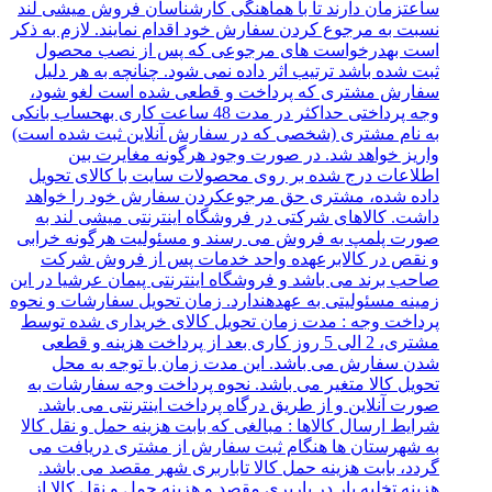
ساعتزمان دارند تا با هماهنگی کارشناسان فروش میشی لند
نسبت به مرجوع کردن سفارش خود اقدام نمایند. لازم به ذکر
است بهدرخواست های مرجوعی که پس از نصب محصول
ثبت شده باشد ترتیب اثر داده نمی شود. چنانچه به هر دلیل
سفارش مشتری که پرداخت و قطعی شده است لغو شود،
وجه پرداختی حداکثر در مدت 48 ساعت کاری بهحساب بانکی
به نام مشتری (شخصی که در سفارش آنلاین ثبت شده است)
واریز خواهد شد. در صورت وجود هرگونه مغایرت بین
اطلاعات درج شده بر روی محصولات سایت با کالای تحویل
داده شده، مشتری حق مرجوعکردن سفارش خود را خواهد
داشت. کالاهای شرکتی در فروشگاه اینترنتی میشی لند به
صورت پلمپ به فروش می رسند و مسئولیت هرگونه خرابی
و نقص در کالابرعهده واحد خدمات پس از فروش شرکت
صاحب برند می باشد و فروشگاه اینترنتی پیمان عرشیا در این
زمینه مسئولیتی به عهدهندارد. زمان تحویل سفارشات و نحوه
پرداخت وجه : مدت زمان تحویل کالای خریداری شده توسط
مشتری، 2 الی 5 روز کاری بعد از پرداخت هزینه و قطعی
شدن سفارش می باشد. این مدت زمان با توجه به محل
تحویل کالا متغیر می باشد. نحوه پرداخت وجه سفارشات به
صورت آنلاین و از طریق درگاه پرداخت اینترنتی می باشد.
شرایط ارسال کالاها : مبالغی که بابت هزینه حمل و نقل کالا
به شهرستان ها هنگام ثبت سفارش از مشتری دریافت می
گردد، بابت هزینه حمل کالا تاباربری شهر مقصد می باشد.
هزینه تخلیه بار در باربری مقصد و هزینه حمل و نقل کالا از