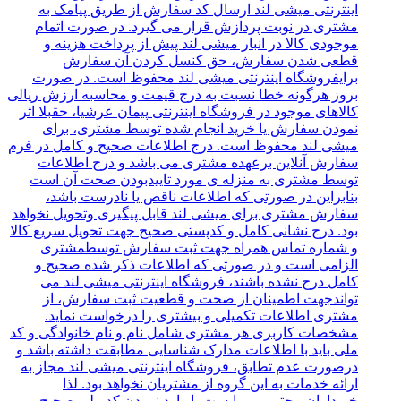
اینترنتی میشی لند ارسال کد سفارش از طریق پیامک به
مشتری در نوبت پردازش قرار می گیرد. در صورت اتمام
موجودی کالا در انبار میشی لند پیش از پرداخت هزینه و
قطعی شدن سفارش، حق کنسل کردن آن سفارش
برایفروشگاه اینترنتی میشی لند محفوظ است. در صورت
بروز هرگونه خطا نسبت به درج قیمت و محاسبه ارزش ریالی
کالاهای موجود در فروشگاه اینترنتی پیمان عرشیا، حقبلا اثر
نمودن سفارش یا خرید انجام شده توسط مشتری، برای
میشی لند محفوظ است. درج اطلاعات صحیح و کامل در فرم
سفارش آنلاین برعهده مشتری می باشد و درج اطلاعات
توسط مشتری به منزله ی مورد تاییدبودن صحت آن است
بنابراین در صورتی که اطلاعات ناقص یا نادرست باشد،
سفارش مشتری برای میشی لند قابل پیگیری وتحویل نخواهد
بود. درج نشانی کامل و کدپستی صحیح جهت تحویل سریع کالا
و شماره تماس همراه جهت ثبت سفارش توسطمشتری
الزامی است و در صورتی که اطلاعات ذکر شده صحیح و
کامل درج نشده باشند، فروشگاه اینترنتی میشی لند می
تواندجهت اطمینان از صحت و قطعیت ثبت سفارش، از
مشتری اطلاعات تکمیلی و بیشتری را درخواست نماید.
مشخصات کاربری هر مشتری شامل نام و نام خانوادگی و کد
ملی باید با اطلاعات مدارک شناسایی مطابقت داشته باشد و
درصورت عدم تطابق، فروشگاه‌‌ اینترنتی میشی لند مجاز به
ارائه خدمات به این گروه از مشتریان نخواهد بود. لذا
خریداران محترممی بایست با وارد نمودن کد ملی صحیح و