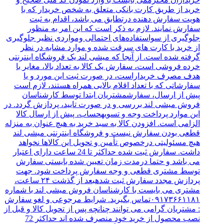
خرید از طریق کارت بانکی متعلق به شخص خریدار که با
هویت سفارش دهنده درتطابق می باشد، اقدام به ثبت
سفارش نمایند. لازم به ذکر است که این امر به منظور
جلوگیری از سواستفاده‌های احتمالی ومواردی نظیر جلوگیری
از خرید با کارت‌ های سرقت شده و موارد مشابه در نظر
گرفته شده است. از آنجا که میشی لند یک فروشگاه اینترنتی
خرده‌ فروشی است، سفارش یک کالا به تعداد بالا، مغایر با
هدف مصرف خریداراست، در صورت ثبت این مورد و یا
سفارشاتی که با تعداد اقلام بالایی همراه هستند، لازم است
پیش از ارسال، سفارشمشتریان ابتدا توسط کارشناسان
فروش میشی لند بررسی و در صورت تایید، پردازش گردد. در
این موارد پرداخت وجه و تسویهحساب، پیش از ارسال کالا
الزامی است. افزودن کالا به سبد خرید به هیچ عنوان به منزله
قطعی بودن سفارش نیست و فروشگاه اینترنتی میشی لند
هیچ مسئولیتی درخصوص تأمین و تحویل این کالاها نخواهد
داشت. سفارش ثبت شده حداکثر تا 24 ساعت دارای اعتبار
می باشد و حتما درمدت زمان تعیین شده بایستی سفارش
توسط مشتری قطعی و وجه سفارش پرداخت شود. جهت
پردازش مجدد سفارش ثبت شدهبعد از گذشت ۲۴ ساعت،
مشتری می بایست با کارشناسان فروش میشی لند با شماره
۰۹۱۷۳۶۶۱۱۸۱تماس بگیرید. شرایط مرجوعی و لغو سفارش
: مشتریان گرامی می توانند چنانچه پس از تحویل کالا و قبل از
نصب محصول از خرید خود منصرف شده اند حداکثر 72